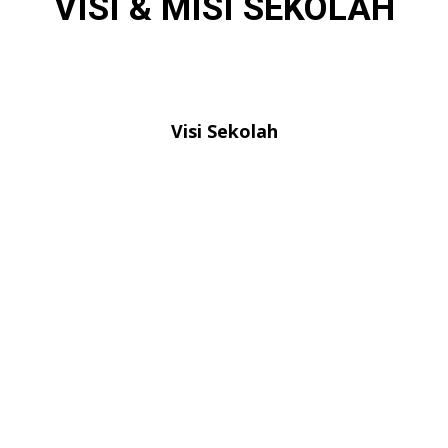
VISI & MISI SEKOLAH
Visi Sekolah
Terwujudnya Lulusan Yang Beriman Dan Bertakwa
Kepada Tuhan Yang Maha Esa Serta Berakhlak Mulia,
Berkarakter Pancasila, Memiliki Kompetensi Literasi
Dan Numerasi Untuk Mengikuti Pendidikan Lebih
Lanjut
Dan Menjadi Sekolah Yang Qur’ani, Gemilang,
Berkemajuan
Misi Sekolah