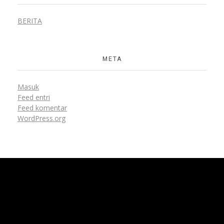
BERITA
META
Masuk
Feed entri
Feed komentar
WordPress.org