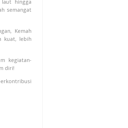
 laut hingga
ah semangat
angan, Kemah
kuat, lebih
m kegiatan-
 diri!
berkontribusi