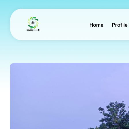
Home
Profile
smp mbs socah